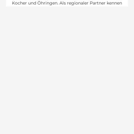
Kocher und Öhringen. Als regionaler Partner kennen
wir die spezifischen Bedingungen vor Ort und sind
schnell bei Ihnen.
Fordern Sie jetzt Ihr kostenloses
Angebot an.
Kostenloses Angebot
für Ihre PV-Reinigung
in Neckarsulm