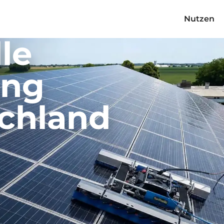
Nutzen
le
ung
chland