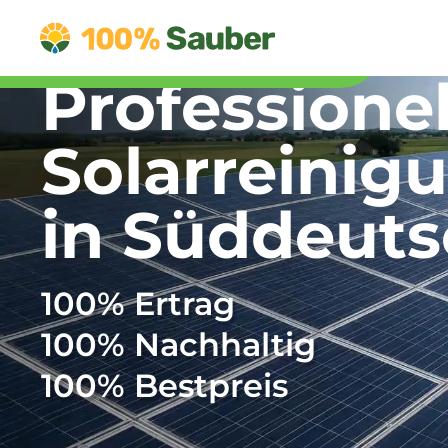
tzt über Whatsapp anfragen!
m WhatsApp Chat!
Professionel
Solarreinig
in Süddeuts
100%
Ertrag
100%
Nachhaltig
100%
Bestpreis